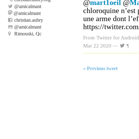
@
mart1oeil
@
Ma
@
amicalmant
chloroquine n’est
@amicalmant
une arme dont l’e
christian.aubry
https://twitter.c
@
amicalmant
Rimouski, Qc
From
Twitter for Android
Mar 22 2020 —
¶
« Previous tweet