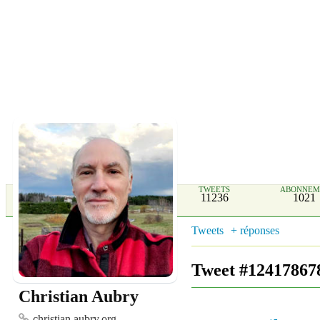
TWEETS
ABONNEM
11236
1021
Tweets
+ réponses
Tweet #12417867
Christian Aubry
christian.aubry.org