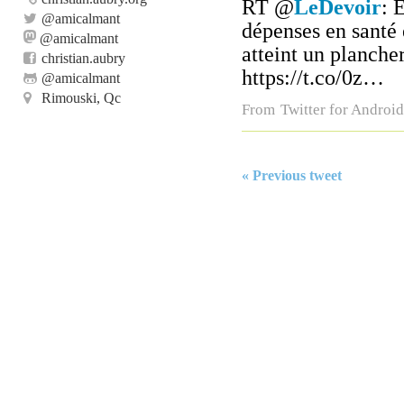
RT
@
LeDevoir
: 
@
amicalmant
dépenses en santé 
@amicalmant
atteint un planche
christian.aubry
https://t.co/0z…
@
amicalmant
Rimouski, Qc
From
Twitter for Android
« Previous tweet