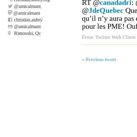
RT
@
canadadri
:
@
amicalmant
@
JdeQuebec
Quel
@amicalmant
qu’il n’y aura pas
christian.aubry
pour les PME! Ouf
@
amicalmant
Rimouski, Qc
From
Twitter Web Client
« Previous tweet