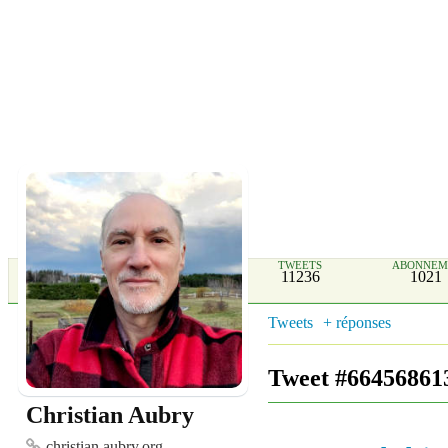
TWEETS
ABONNEM
11236
1021
Tweets
+ réponses
Tweet #66456861
Christian Aubry
christian.aubry.org