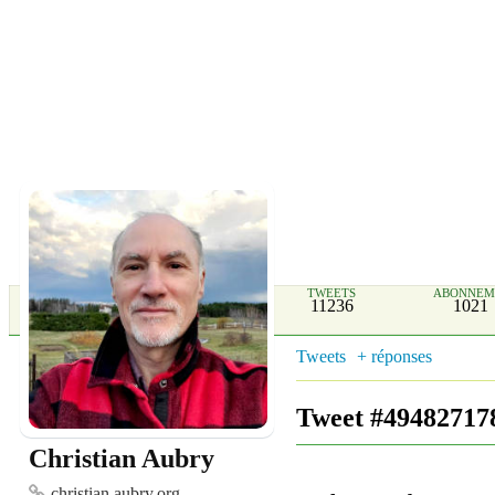
TWEETS
ABONNEM
11236
1021
Tweets
+ réponses
Tweet #49482717
Christian Aubry
christian.aubry.org